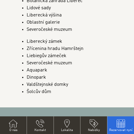
Botanická zahrada Liberec
Lidové sady
Liberecká výšina
Oblastní galerie
Severočeské muzeum
Liberecký zámek
Zřícenina hradu Hamrštejn
Liebiegův zámeček
Severočeské muzeum
Aquapark
Dinopark
Valdštejnské domky
Šolcův dům
BANNERS
O nás
Kontakt
Lokalita
Nabídky
Rezervovat nyní