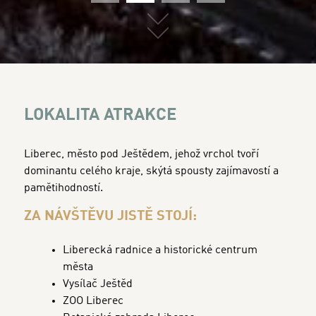
01
02
03
04
LOKALITA ATRAKCE
Liberec, město pod Ještědem, jehož vrchol tvoří
dominantu celého kraje, skýtá spousty zajímavostí a
pamětihodností.
ZA NÁVŠTĚVU JISTĚ STOJÍ:
Liberecká radnice a historické centrum
města
Vysílač Ještěd
ZOO Liberec