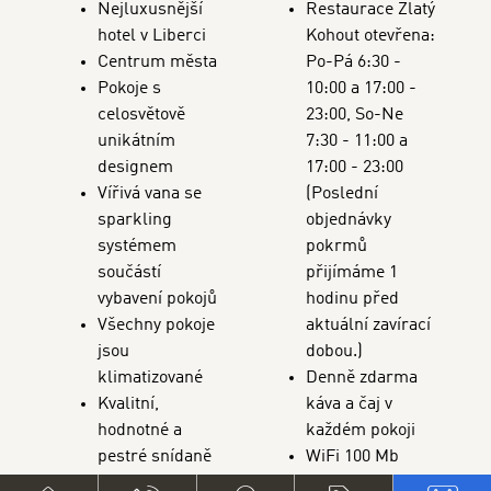
Nejluxusnější
Restaurace Zlatý
hotel v Liberci
Kohout otevřena:
Centrum města
Po-Pá 6:30 -
Pokoje s
10:00 a 17:00 -
celosvětově
23:00, So-Ne
unikátním
7:30 - 11:00 a
designem
17:00 - 23:00
Vířivá vana se
(Poslední
sparkling
objednávky
systémem
pokrmů
součástí
přijímáme 1
vybavení pokojů
hodinu před
Všechny pokoje
aktuální zavírací
jsou
dobou.)
klimatizované
Denně zdarma
Kvalitní,
káva a čaj v
hodnotné a
každém pokoji
pestré snídaně
WiFi 100 Mb
formou
připojení zdarma