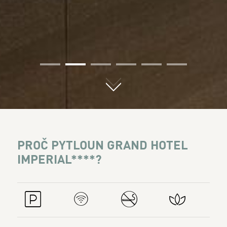
01
02
03
04
05
06
PROČ PYTLOUN GRAND HOTEL
IMPERIAL****?