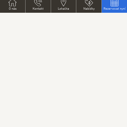
švédských stolů
v celém hotelu
O nás
Kontakt
Lokalita
Nabídky
Rezervovat nyní
Snídaně 6:30 -
10:00 hod /
víkendy 7:30 -
11:00 hod
Tapas (denně od
14:00 - 18:00
hod)
Nekuřácké pokoje
Express check-in / check-out 14:00 / 12:00
Recepce 24/7
Parkoviště střežené kamerovým systémem
Dobíjecí stanice pro elektromobily Tesla a
univerzální dobíjecí stanice 120CZK/hod.
Hotel je přátelský k Vašim domácím
mazlíčkům
Nabídka masáží v hotelu