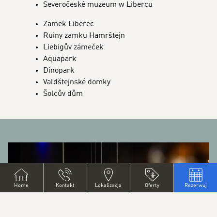
Severočeské muzeum w Libercu
Zamek Liberec
Ruiny zamku Hamrštejn
Liebigův zámeček
Aquapark
Dinopark
Valdštejnské domky
Šolcův dům
BANNERS
K
Home
Kontakt
Lokalizacja
Oferty
Rezerwuj
Z