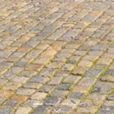
01
02
03
04