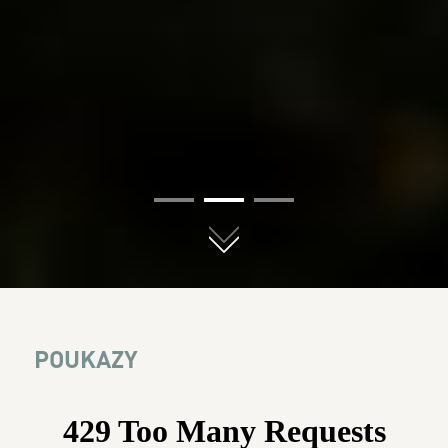
01
02
03
POUKAZY