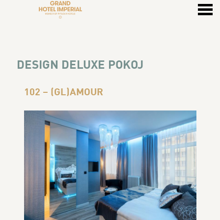
u
DESIGN DELUXE POKOJ
DESIGN DELUXE POKOJ
102 – (GL)AMOUR