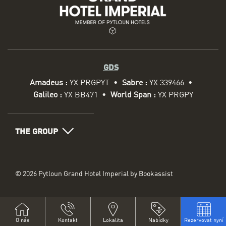
GDS
Amadeus :
YX PRGPYT
Sabre :
YX 339466
Galileo :
YX BB471
World Span :
YX PRGPY
THE GROUP
© 2026 Pytloun Grand Hotel Imperial by Bookassist
O nás
Kontakt
Lokalita
Nabídky
Rezervovat nyní