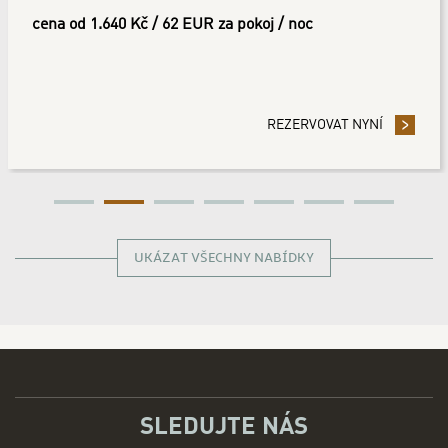
cena od 1.640 Kč / 62 EUR za pokoj / noc
E SVOJI REZERVACI A UŠETŘETE 10%
REZERVOVAT NYNÍ
- PŘEDPLAŤT
UKÁZAT VŠECHNY NABÍDKY
SLEDUJTE NÁS